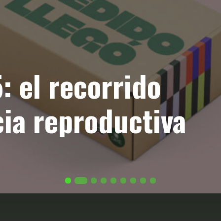
por Natalia
ga a Guadalajara