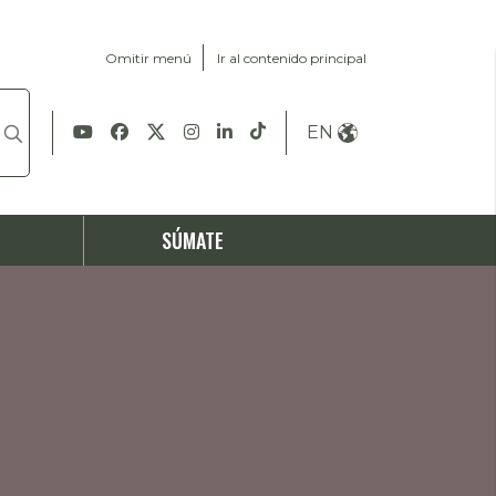
Omitir menú
Ir al contenido principal
EN
S
SÚMATE