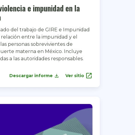
 violencia e impunidad en la
a
ltado del trabajo de GIRE e Impunidad
la relación entre la impunidad y el
a las personas sobrevivientes de
 muerte materna en México. Incluye
das a las autoridades responsables.
open_in_new
Descargar informe
Ver sitio