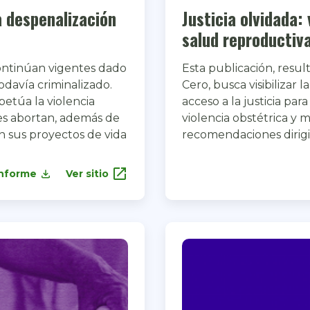
a despenalización
Justicia olvidada:
salud reproductiv
continúan vigentes dado
Esta publicación, resu
odavía criminalizado.
Cero, busca visibilizar 
etúa la violencia
acceso a la justicia par
es abortan, además de
violencia obstétrica y
en sus proyectos de vida
recomendaciones dirigi
open_in_new
informe
Ver sitio