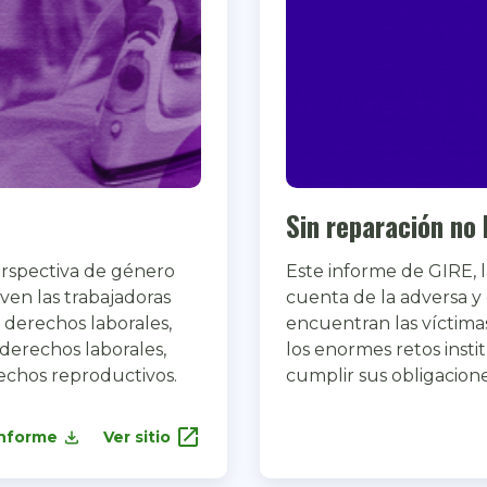
Sin reparación no 
erspectiva de género
Este informe de GIRE,
ven las trabajadoras
cuenta de la adversa y 
 derechos laborales,
encuentran las víctima
derechos laborales,
los enormes retos insti
rechos reproductivos.
cumplir sus obligacione
open_in_new
informe
Ver sitio