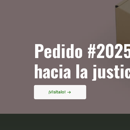
Alex dirigida 
Bermúdez lle
Próximas funciones