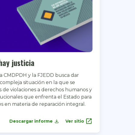
hay justicia
 la CMDPDH y la FJEDD busca dar
compleja situación en la que se
s de violaciones a derechos humanos y
tucionales que enfrenta el Estado para
s en materia de reparación integral.
open_in_new
Descargar informe
Ver sitio