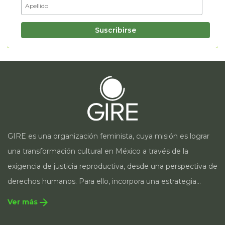
GIRE es una organización feminista, cuya misión es lograr
una transformación cultural en México a través de la
exigencia de justicia reproductiva, desde una perspectiva de
derechos humanos. Para ello, incorpora una estrategia
integral que contempla la incidencia en legislación y
arrow_forward
Ver más
políticas públicas, el acompañamiento de casos, así como