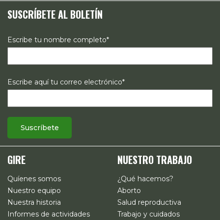
estrategias de comunicación e investigación sobre el
SUSCRÍBETE AL BOLETÍN
estado de los derechos reproductivos en México.
Escribe tu nombre completo*
Escribe aquí tu correo electrónico*
GIRE
NUESTRO TRABAJO
Quíenes somos
¿Qué hacemos?
Nuestro equipo
Aborto
Nuestra historia
Salud reproductiva
Informes de actividades
Trabajo y cuidados