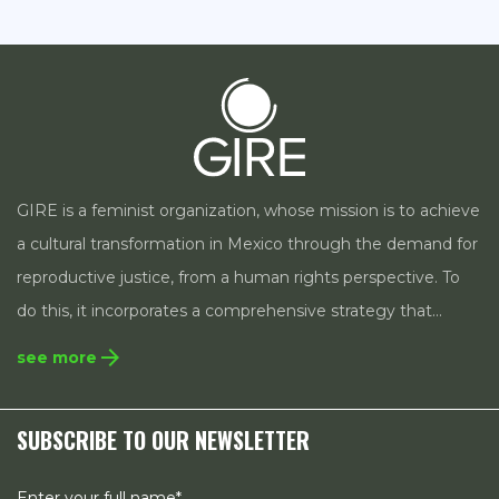
GIRE is a feminist organization, whose mission is to achieve
a cultural transformation in Mexico through the demand for
reproductive justice, from a human rights perspective. To
do this, it incorporates a comprehensive strategy that
includes the incidence in legislation and public policies, the
arrow_forward
see more
monitoring of cases, as well as communication and
research strategies on the state of reproductive rights in
SUBSCRIBE TO OUR NEWSLETTER
Mexico.
Enter your full name*