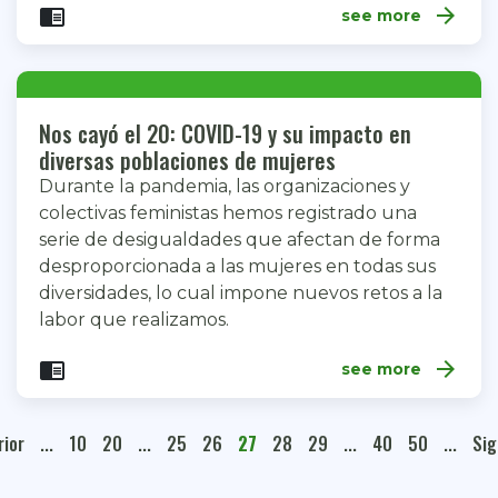
arrow_forward
chrome_reader_mode
see more
Nos cayó el 20: COVID-19 y su impacto en
diversas poblaciones de mujeres
Durante la pandemia, las organizaciones y
colectivas feministas hemos registrado una
serie de desigualdades que afectan de forma
desproporcionada a las mujeres en todas sus
diversidades, lo cual impone nuevos retos a la
labor que realizamos.
arrow_forward
chrome_reader_mode
see more
rior
...
10
20
...
25
26
27
28
29
...
40
50
...
Sig