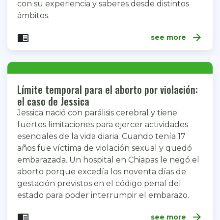
con su experiencia y saberes desde distintos
ámbitos.
arrow_forward
chrome_reader_mode
see more
Límite temporal para el aborto por violación:
el caso de Jessica
Jessica nació con parálisis cerebral y tiene
fuertes limitaciones para ejercer actividades
esenciales de la vida diaria. Cuando tenía 17
años fue víctima de violación sexual y quedó
embarazada. Un hospital en Chiapas le negó el
aborto porque excedía los noventa días de
gestación previstos en el código penal del
estado para poder interrumpir el embarazo.
arrow_forward
chrome_reader_mode
see more