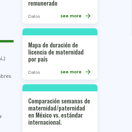
remunerado
arrow_forward
see more
Datos
Mapa de duración de
licencia de maternidad
por país
L):
arrow_forward
see more
Datos
bres.
Comparación semanas de
maternidad/paternidad
en México vs. estándar
a
internacional.