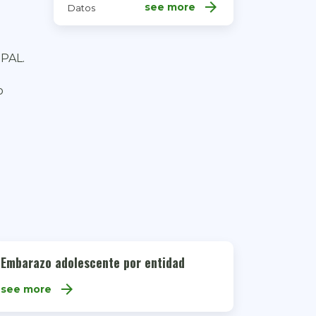
arrow_forward
see more
Datos
EPAL.
o
Embarazo adolescente por entidad
arrow_forward
see more