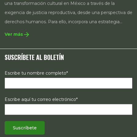
una transformación cultural en México a través de la
exigencia de justicia reproductiva, desde una perspectiva de
derechos humanos. Para ello, incorpora una estrategia
integral que contempla la incidencia en legislación y
arrow_forward
Ver más
políticas públicas, el acompañamiento de casos, así como
estrategias de comunicación e investigación sobre el
SUSCRÍBETE AL BOLETÍN
estado de los derechos reproductivos en México.
Escribe tu nombre completo*
Escribe aquí tu correo electrónico*