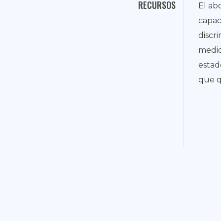
RECURSOS
El ab
capac
discr
medio
estad
que q