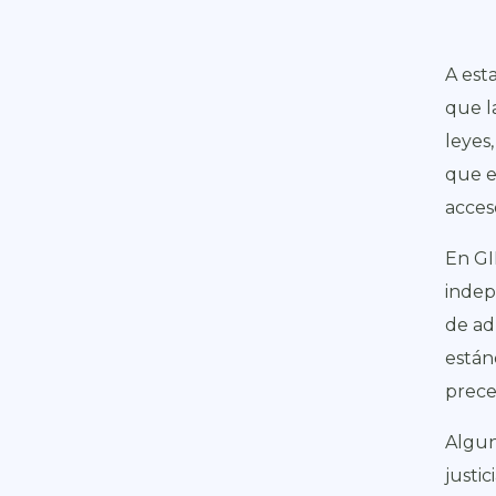
A est
que l
leyes
que e
acces
En GI
indep
de ad
están
prece
Algun
justi