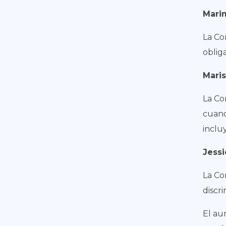
Marim
La Co
oblig
Maris
La Co
cuand
inclu
Jessi
La Co
discr
El au