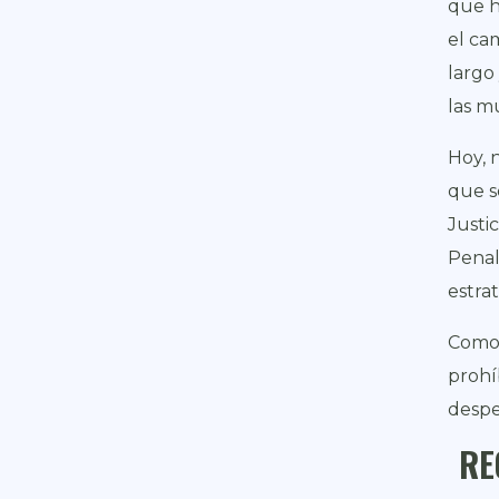
que h
el ca
largo
las m
Hoy, 
que s
Justi
Penal
estra
Como 
prohí
despe
RE