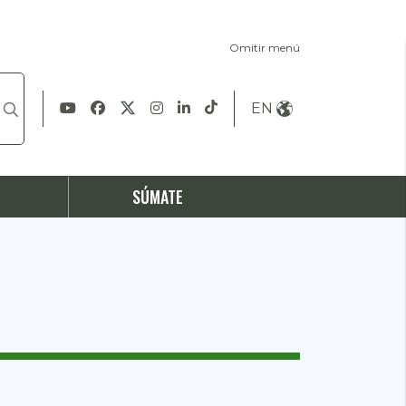
Omitir menú
EN
S
SÚMATE