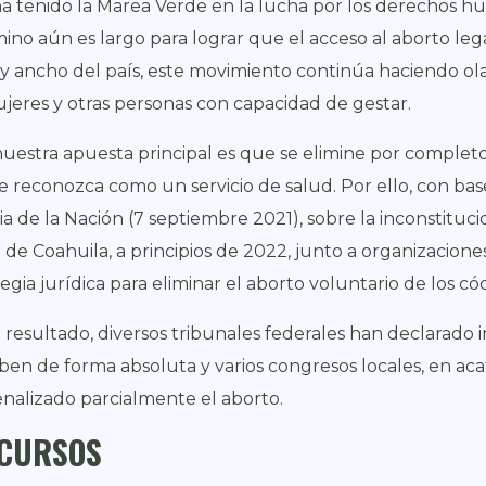
a tenido la Marea Verde en la lucha por los derechos hu
mino aún es largo para lograr que el acceso al aborto lega
 y ancho del país, este movimiento continúa haciendo ola
ujeres y otras personas con capacidad de gestar.
nuestra apuesta principal es que se elimine por completo
e reconozca como un servicio de salud. Por ello, con ba
cia de la Nación (7 septiembre 2021), sobre la inconstituc
 de Coahuila, a principios de 2022, junto a organizacion
tegia jurídica para eliminar el aborto voluntario de los có
resultado, diversos tribunales federales han declarado in
ben de forma absoluta y varios congresos locales, en aca
nalizado parcialmente el aborto.
CURSOS