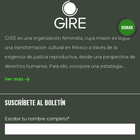
GIRE es una organización feminista, cuya misión es lograr
una transformación cultural en México a través de la
exigencia de justicia reproductiva, desde una perspectiva de
derechos humanos. Para ello, incorpora una estrategia
integral que contempla la incidencia en legislación y
arrow_forward
Ver más
políticas públicas, el acompañamiento de casos, así como
estrategias de comunicación e investigación sobre el
SUSCRÍBETE AL BOLETÍN
estado de los derechos reproductivos en México.
Escribe tu nombre completo*