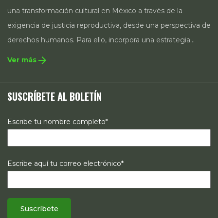
una transformación cultural en México a través de la
exigencia de justicia reproductiva, desde una perspectiva de
derechos humanos. Para ello, incorpora una estrategia
integral que contempla la incidencia en legislación y
arrow_forward
Ver más
políticas públicas, el acompañamiento de casos, así como
estrategias de comunicación e investigación sobre el
SUSCRÍBETE AL BOLETÍN
estado de los derechos reproductivos en México.
Escribe tu nombre completo*
Escribe aquí tu correo electrónico*