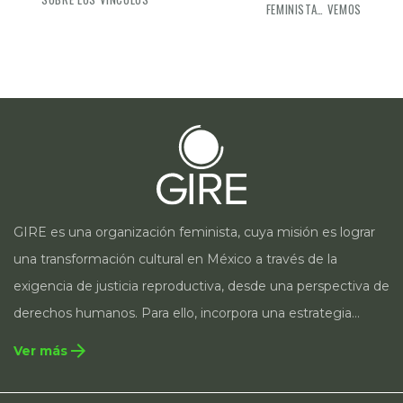
FEMINISTA… VEMOS
GIRE es una organización feminista, cuya misión es lograr
una transformación cultural en México a través de la
exigencia de justicia reproductiva, desde una perspectiva de
derechos humanos. Para ello, incorpora una estrategia
integral que contempla la incidencia en legislación y
arrow_forward
Ver más
políticas públicas, el acompañamiento de casos, así como
estrategias de comunicación e investigación sobre el