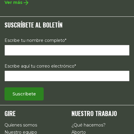
arrow_forward
Ver más
políticas públicas, el acompañamiento de casos, así como
estrategias de comunicación e investigación sobre el
SUSCRÍBETE AL BOLETÍN
estado de los derechos reproductivos en México.
Escribe tu nombre completo*
Escribe aquí tu correo electrónico*
GIRE
NUESTRO TRABAJO
Quíenes somos
¿Qué hacemos?
Nuestro equipo
Aborto