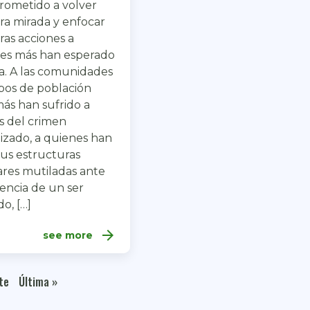
ometido a volver
ra mirada y enfocar
ras acciones a
es más han esperado
cia. A las comunidades
pos de población
ás han sufrido a
 del crimen
izado, a quienes han
 sus estructuras
iares mutiladas ante
sencia de un ser
o, […]
arrow_forward
see more
te
Última »