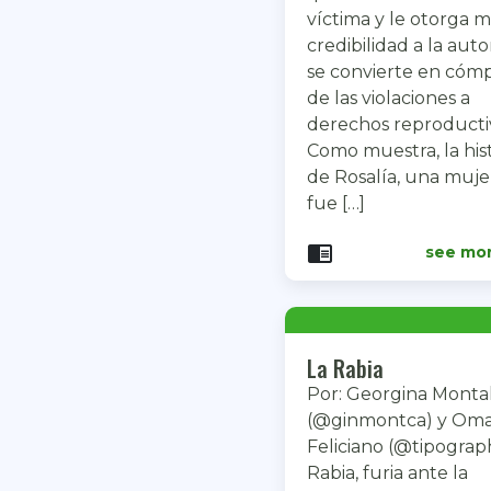
víctima y le otorga m
credibilidad a la auto
se convierte en cómp
de las violaciones a
derechos reproducti
Como muestra, la hist
de Rosalía, una muj
fue […]
chrome_reader_mode
see mo
La Rabia
Por: Georgina Monta
(@ginmontca) y Om
Feliciano (@tipograp
Rabia, furia ante la