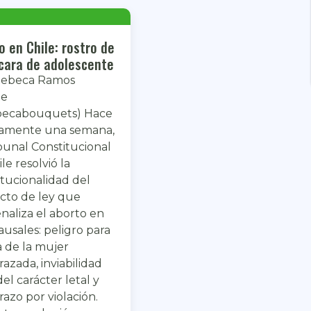
o en Chile: rostro de
 cara de adolescente
Rebeca Ramos
te
becabouquets) Hace
amente una semana,
ibunal Constitucional
le resolvió la
itucionalidad del
cto de ley que
naliza el aborto en
ausales: peligro para
a de la mujer
azada, inviabilidad
del carácter letal y
azo por violación.