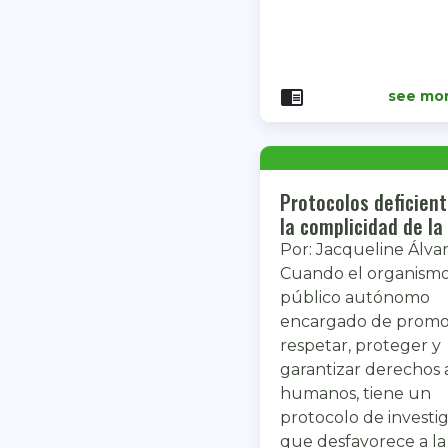
chrome_reader_mode
see mo
Protocolos deficient
la complicidad de l
Por: Jacqueline Álva
Cuando el organism
público autónomo
encargado de promo
respetar, proteger y
garantizar derechos 
humanos, tiene un
protocolo de investi
que desfavorece a la