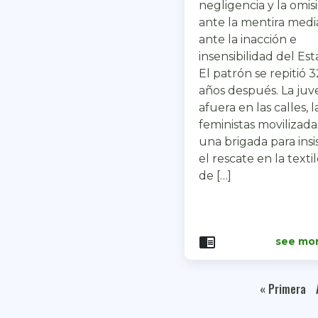
negligencia y la omis
ante la mentira mediá
ante la inacción e
insensibilidad del Est
El patrón se repitió 3
años después. La ju
afuera en las calles, l
feministas movilizada
una brigada para insis
el rescate en la texti
de […]
chrome_reader_mode
see mo
« Primera