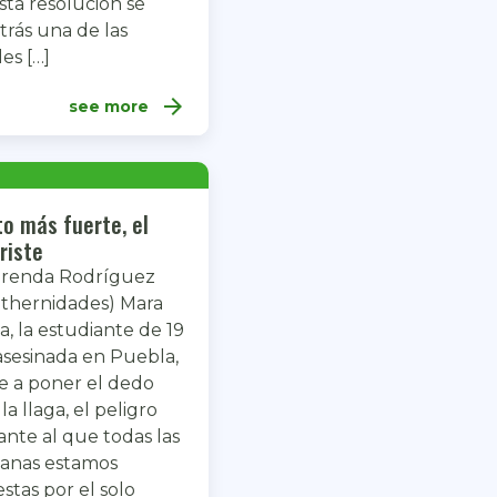
sta resolución se
trás una de las
les […]
arrow_forward
see more
ito más fuerte, el
riste
Brenda Rodríguez
hernidades) Mara
la, la estudiante de 19
asesinada en Puebla,
e a poner el dedo
la llaga, el peligro
ante al que todas las
anas estamos
stas por el solo