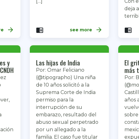
[…]
Con e
deja a
terrib
arrow_forward
arrow_forward
chrome_reader_mode
chrome_reader_mode
re
see more
es y
Las hijas de India
El gr
a CNDH
más t
Por: Omar Feliciano
rez
(@tipographo) Una niña
Por: 
o
de 10 años solicitó a la
(@mot
Suprema Corte de India
Castil
ver,
permiso para la
años 
interrupción de su
vuelv
a
embarazo, resultado del
sobre 
abuso sexual perpetrado
const
gación
por un allegado a la
mexic
familia. El caso fue titular
expue