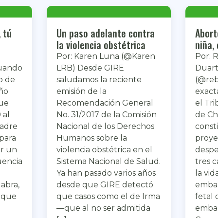
 tú
Un paso adelante contra
Abort
la violencia obstétrica
niña,
Por: Karen Luna (@Karen
Por: 
uando
LRB) Desde GIRE
Duar
io de
saludamos la reciente
(@re
ño
emisión de la
exact
Fue
Recomendación General
el Tr
 al
No. 31/2017 de la Comisión
de Chi
madre
Nacional de los Derechos
const
para
Humanos sobre la
proye
ar un
violencia obstétrica en el
despe
uencia
Sistema Nacional de Salud.
tres c
Ya han pasado varios años
la vid
abra,
desde que GIRE detectó
embar
 que
que casos como el de Irma
fetal 
—que al no ser admitida
embar