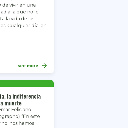
 de vivir en una
dad a la que no le
a la vida de las
es. Cualquier día, en
arrow_forward
see more
ia, la indiferencia
la muerte
Omar Feliciano
ographo) “En este
rno, nos hemos