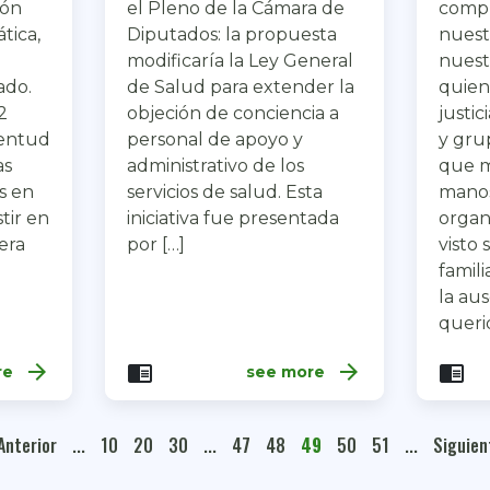
ión
el Pleno de la Cámara de
compr
tica,
Diputados: la propuesta
nuest
modificaría la Ley General
nuest
ado.
de Salud para extender la
quien
2
objeción de conciencia a
justi
ventud
personal de apoyo y
y gru
as
administrativo de los
que m
s en
servicios de salud. Esta
manos
tir en
iniciativa fue presentada
organ
lera
por […]
visto
famil
la au
querid
arrow_forward
arrow_forward
chrome_reader_mode
chrome_reader_mode
re
see more
Anterior
...
10
20
30
...
47
48
49
50
51
...
Siguien