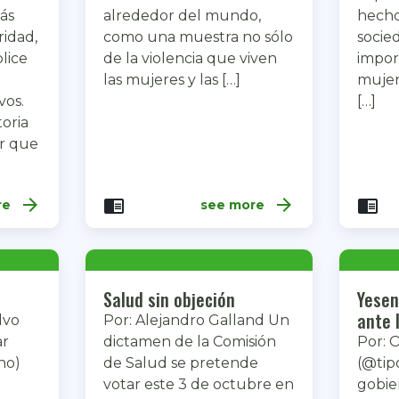
ás
alrededor del mundo,
hecho
ridad,
como una muestra no sólo
socie
lice
de la violencia que viven
import
las mujeres y las […]
mujer
vos.
[…]
oria
er que
arrow_forward
arrow_forward
chrome_reader_mode
chrome_reader_mode
re
see more
Salud sin objeción
Yesen
ante 
lvo
Por: Alejandro Galland Un
ar
dictamen de la Comisión
Por: 
ho)
de Salud se pretende
(@tip
votar este 3 de octubre en
gobie