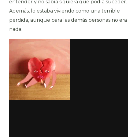
entender y no sabía siquiera que podía suceder.
Además, lo estaba viviendo como una terrible
pérdida, aunque para las demás personas no era
nada.