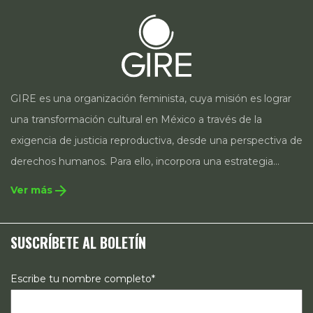
GIRE es una organización feminista, cuya misión es lograr
una transformación cultural en México a través de la
exigencia de justicia reproductiva, desde una perspectiva de
derechos humanos. Para ello, incorpora una estrategia
integral que contempla la incidencia en legislación y
arrow_forward
Ver más
políticas públicas, el acompañamiento de casos, así como
estrategias de comunicación e investigación sobre el
SUSCRÍBETE AL BOLETÍN
estado de los derechos reproductivos en México.
Escribe tu nombre completo*