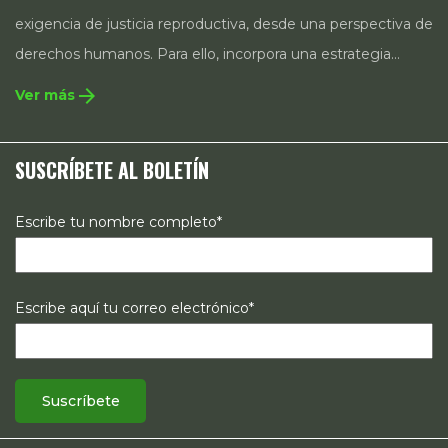
exigencia de justicia reproductiva, desde una perspectiva de
derechos humanos. Para ello, incorpora una estrategia
integral que contempla la incidencia en legislación y
arrow_forward
Ver más
políticas públicas, el acompañamiento de casos, así como
estrategias de comunicación e investigación sobre el
SUSCRÍBETE AL BOLETÍN
estado de los derechos reproductivos en México.
Escribe tu nombre completo*
Escribe aquí tu correo electrónico*