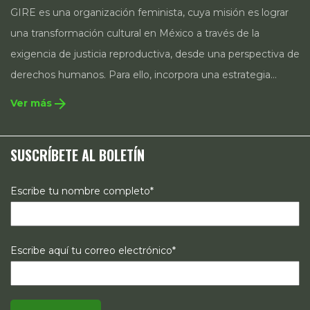
GIRE es una organización feminista, cuya misión es lograr
una transformación cultural en México a través de la
exigencia de justicia reproductiva, desde una perspectiva de
derechos humanos. Para ello, incorpora una estrategia
integral que contempla la incidencia en legislación y
arrow_forward
Ver más
políticas públicas, el acompañamiento de casos, así como
estrategias de comunicación e investigación sobre el
SUSCRÍBETE AL BOLETÍN
estado de los derechos reproductivos en México.
Escribe tu nombre completo*
Escribe aquí tu correo electrónico*