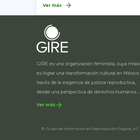
arrow_forward
Ver más
GIRE es una organización feminista, cuya misi
es lograr una transformación cultural en México
través de la exigencia de justicia reproductiva,
desde una perspectiva de derechos humanos.
Para ello, incorpora una estrategia integral que
arrow_forward
Ver más
contempla la incidencia en legislación y política
públicas, el acompañamiento de casos, así co
© Grupo de Información en Reproducción Elegida, AC
estrategias de comunicación e investigación
sobre el estado de los derechos reproductivos 