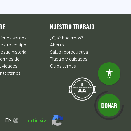
RE
NUESTRO TRABAJO
íenes somos
¿Qué hacemos?
estro equipo
Aborto
estra historia
Salud reproductiva
formes de
Trabajo y cuidados
tividades
Otros temas
ntáctanos
EN
Ir al inicio