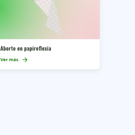
Aborto en papiroflexia
arrow_forward
Ver más