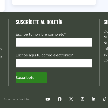
SUSCRÍBETE AL BOLETÍN
GI
Qu
Escribe tu nombre completo*
Nu
Nu
In
ón
ac
Escribe aquí tu correo electrónico*
 a
Co
s
mo
Aviso de privacidad
en