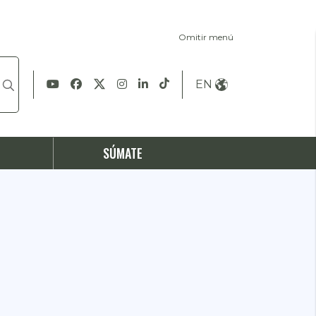
Omitir menú
EN
S
SÚMATE