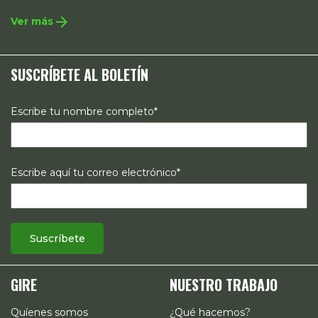
integral que contempla la incidencia en legislación y
arrow_forward
Ver más
políticas públicas, el acompañamiento de casos, así como
estrategias de comunicación e investigación sobre el
SUSCRÍBETE AL BOLETÍN
estado de los derechos reproductivos en México.
Escribe tu nombre completo*
Escribe aquí tu correo electrónico*
GIRE
NUESTRO TRABAJO
Quíenes somos
¿Qué hacemos?