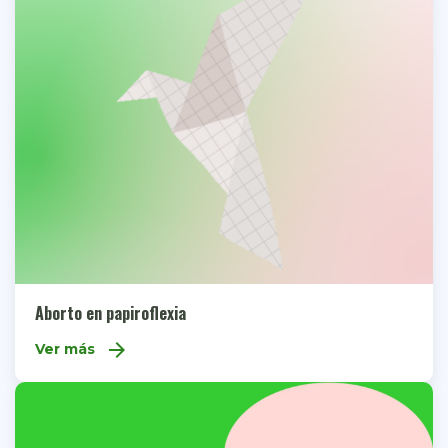
Aborto en papiroflexia
arrow_forward
Ver más