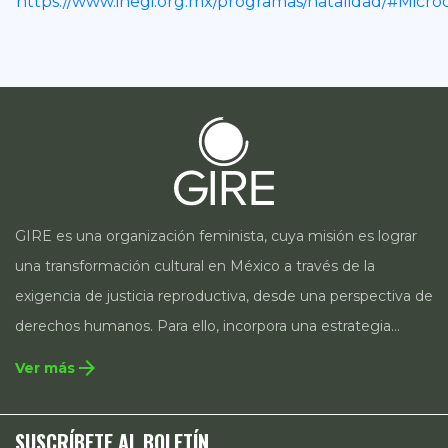
https://www.inegi.org.mx/programas/natalidad/#Microd
GIRE es una organización feminista, cuya misión es lograr
una transformación cultural en México a través de la
exigencia de justicia reproductiva, desde una perspectiva de
derechos humanos. Para ello, incorpora una estrategia
integral que contempla la incidencia en legislación y
arrow_forward
Ver más
políticas públicas, el acompañamiento de casos, así como
estrategias de comunicación e investigación sobre el
SUSCRÍBETE AL BOLETÍN
estado de los derechos reproductivos en México.