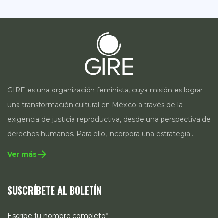
GIRE es una organización feminista, cuya misión es lograr
una transformación cultural en México a través de la
exigencia de justicia reproductiva, desde una perspectiva de
derechos humanos. Para ello, incorpora una estrategia
integral que contempla la incidencia en legislación y
arrow_forward
Ver más
políticas públicas, el acompañamiento de casos, así como
estrategias de comunicación e investigación sobre el
SUSCRÍBETE AL BOLETÍN
estado de los derechos reproductivos en México.
Escribe tu nombre completo*