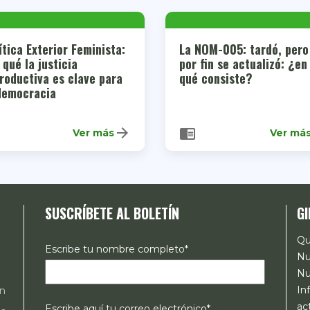
ítica Exterior Feminista:
La NOM-005: tardó, pero
 qué la justicia
por fin se actualizó: ¿en
roductiva es clave para
qué consiste?
democracia
arrow_forward
chrome_reader_mode
Ver más
Ver má
SUSCRÍBETE AL BOLETÍN
GI
Qu
Escribe tu nombre completo*
Nu
Nu
In
ón
ac
Escribe aquí tu correo electrónico*