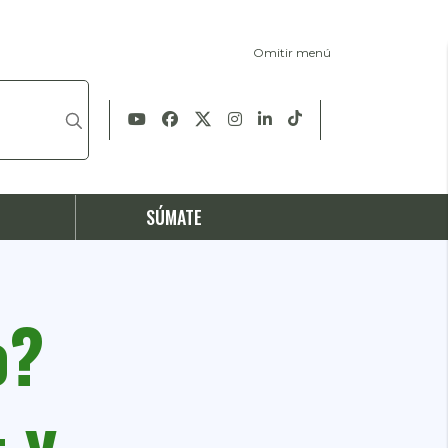
Omitir menú
S
SÚMATE
o?
 y