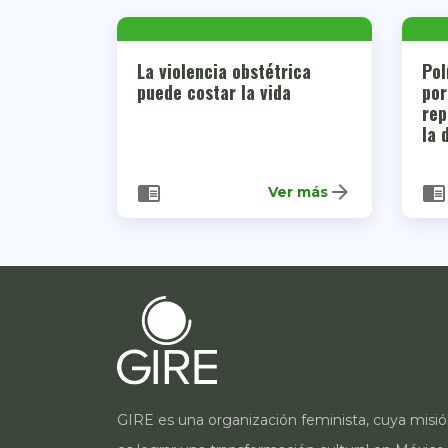
La violencia obstétrica
Pol
puede costar la vida
por
rep
la 
arrow_forward
chrome_reader_mode
chrome_reader_mode
Ver más
GIRE es una organización feminista, cuya misi