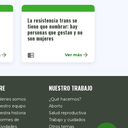
La resistencia trans se
tiene que nombrar: hay
personas que gestan y no
son mujeres
arrow_forward
arrow_forward
chrome_reader_mode
s
Ver más
RE
NUESTRO TRABAJO
íenes somos
¿Qué hacemos?
estro equipo
Aborto
estra historia
Salud reproductiva
formes de
Trabajo y cuidados
tividades
Otros temas