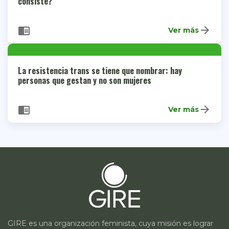
consiste?
arrow_forward
chrome_reader_mode
Ver más
La resistencia trans se tiene que nombrar: hay
personas que gestan y no son mujeres
arrow_forward
chrome_reader_mode
Ver más
GIRE es una organización feminista, cuya misión es lograr