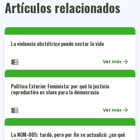
Artículos relacionados
La violencia obstétrica puede costar la vida
arrow_forward
chrome_reader_mode
Ver más
Política Exterior Feminista: por qué la justicia
reproductiva es clave para la democracia
arrow_forward
chrome_reader_mode
Ver más
La NOM-005: tardó, pero por fin se actualizó: ¿en qué