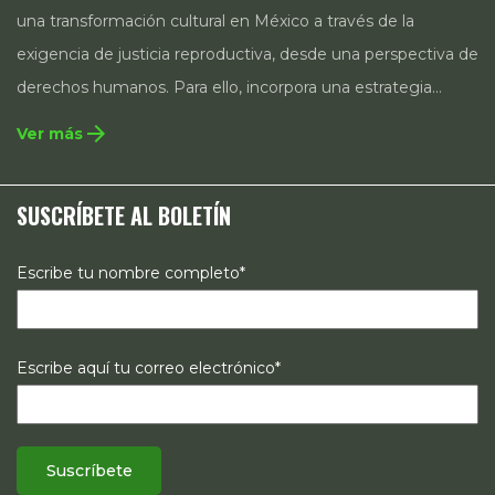
una transformación cultural en México a través de la
exigencia de justicia reproductiva, desde una perspectiva de
derechos humanos. Para ello, incorpora una estrategia
integral que contempla la incidencia en legislación y
arrow_forward
Ver más
políticas públicas, el acompañamiento de casos, así como
estrategias de comunicación e investigación sobre el
SUSCRÍBETE AL BOLETÍN
estado de los derechos reproductivos en México.
Escribe tu nombre completo*
Escribe aquí tu correo electrónico*