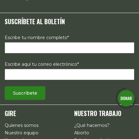
políticas públicas, el acompañamiento de casos, así como
estrategias de comunicación e investigación sobre el
SUSCRÍBETE AL BOLETÍN
estado de los derechos reproductivos en México.
Escribe tu nombre completo*
Escribe aquí tu correo electrónico*
GIRE
NUESTRO TRABAJO
Quíenes somos
¿Qué hacemos?
Nuestro equipo
Aborto