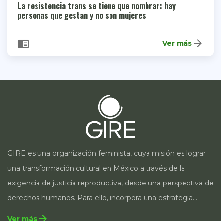
La resistencia trans se tiene que nombrar: hay
personas que gestan y no son mujeres
arrow_forward
chrome_reader_mode
Ver más
GIRE es una organización feminista, cuya misión es lograr
una transformación cultural en México a través de la
exigencia de justicia reproductiva, desde una perspectiva de
derechos humanos. Para ello, incorpora una estrategia
integral que contempla la incidencia en legislación y
arrow_forward
Ver más