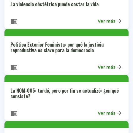
La violencia obstétrica puede costar la vida
arrow_forward
chrome_reader_mode
Ver más
Política Exterior Feminista: por qué la justicia
reproductiva es clave para la democracia
arrow_forward
chrome_reader_mode
Ver más
La NOM-005: tardó, pero por fin se actualizó: ¿en qué
consiste?
arrow_forward
chrome_reader_mode
Ver más