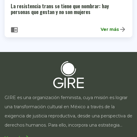
La resistencia trans se tiene que nombrar: hay
personas que gestan y no son mujeres
arrow_forward
chrome_reader_mode
Ver más
GIRE es una organización feminista, cuya misión es lograr
una transformación cultural en México a través de la
exigencia de justicia reproductiva, desde una perspectiva de
derechos humanos. Para ello, incorpora una estrategia
integral que contempla la incidencia en legislación y