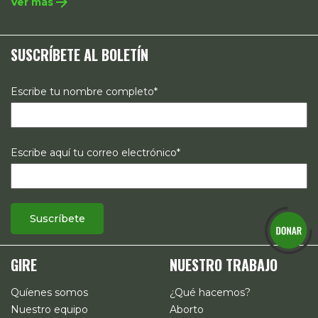
arrow_forward
Ver más
políticas públicas, el acompañamiento de casos, así como
estrategias de comunicación e investigación sobre el
SUSCRÍBETE AL BOLETÍN
estado de los derechos reproductivos en México.
Escribe tu nombre completo*
Escribe aquí tu correo electrónico*
GIRE
NUESTRO TRABAJO
Quíenes somos
¿Qué hacemos?
Nuestro equipo
Aborto