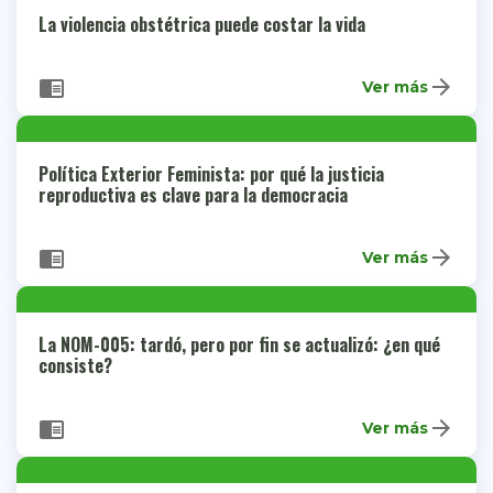
La violencia obstétrica puede costar la vida
arrow_forward
chrome_reader_mode
Ver más
Política Exterior Feminista: por qué la justicia
reproductiva es clave para la democracia
arrow_forward
chrome_reader_mode
Ver más
La NOM-005: tardó, pero por fin se actualizó: ¿en qué
consiste?
arrow_forward
chrome_reader_mode
Ver más