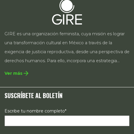
GIRE es una organización feminista, cuya misión es lograr
una transformación cultural en México a través de la
exigencia de justicia reproductiva, desde una perspectiva de
derechos humanos. Para ello, incorpora una estrategia
integral que contempla la incidencia en legislación y
arrow_forward
Ver más
políticas públicas, el acompañamiento de casos, así como
estrategias de comunicación e investigación sobre el
SUSCRÍBETE AL BOLETÍN
estado de los derechos reproductivos en México.
Escribe tu nombre completo*