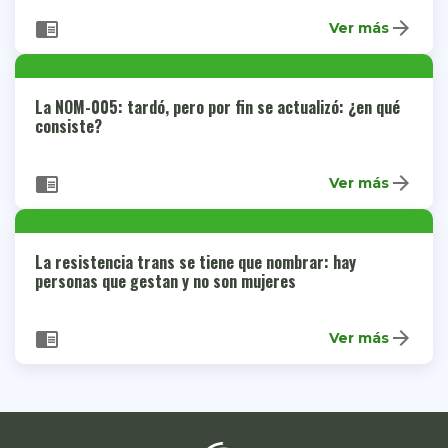
arrow_forward
chrome_reader_mode
Ver más
La NOM-005: tardó, pero por fin se actualizó: ¿en qué
consiste?
arrow_forward
chrome_reader_mode
Ver más
La resistencia trans se tiene que nombrar: hay
personas que gestan y no son mujeres
arrow_forward
chrome_reader_mode
Ver más