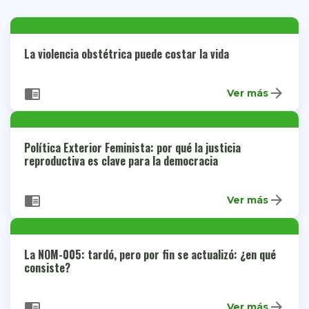
La violencia obstétrica puede costar la vida
arrow_forward
chrome_reader_mode
Ver más
Política Exterior Feminista: por qué la justicia
reproductiva es clave para la democracia
arrow_forward
chrome_reader_mode
Ver más
La NOM-005: tardó, pero por fin se actualizó: ¿en qué
consiste?
arrow_forward
chrome_reader_mode
Ver más