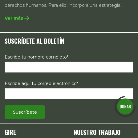
derechos humanos. Para ello, incorpora una estrategia
integral que contempla la incidencia en legislación y
arrow_forward
Ver más
políticas públicas, el acompañamiento de casos, así como
estrategias de comunicación e investigación sobre el
SUSCRÍBETE AL BOLETÍN
estado de los derechos reproductivos en México.
Escribe tu nombre completo*
Escribe aquí tu correo electrónico*
GIRE
NUESTRO TRABAJO