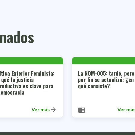
onados
ítica Exterior Feminista:
La NOM-005: tardó, pero
 qué la justicia
por fin se actualizó: ¿en
roductiva es clave para
qué consiste?
democracia
arrow_forward
chrome_reader_mode
Ver más
Ver má