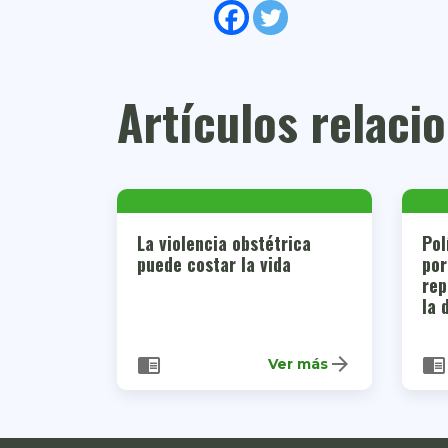
Artículos relaci
La violencia obstétrica
Pol
puede costar la vida
por
rep
la 
arrow_forward
chrome_reader_mode
chrome_reader_mode
Ver más