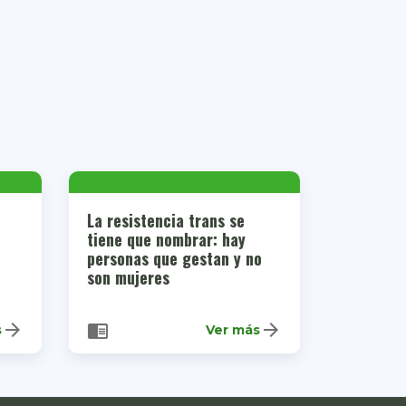
La resistencia trans se
tiene que nombrar: hay
personas que gestan y no
son mujeres
arrow_forward
arrow_forward
chrome_reader_mode
s
Ver más