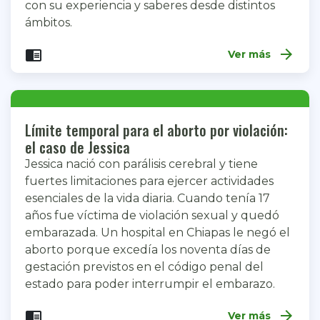
con su experiencia y saberes desde distintos
ámbitos.
arrow_forward
chrome_reader_mode
Ver más
Límite temporal para el aborto por violación:
el caso de Jessica
Jessica nació con parálisis cerebral y tiene
fuertes limitaciones para ejercer actividades
esenciales de la vida diaria. Cuando tenía 17
años fue víctima de violación sexual y quedó
embarazada. Un hospital en Chiapas le negó el
aborto porque excedía los noventa días de
gestación previstos en el código penal del
estado para poder interrumpir el embarazo.
arrow_forward
chrome_reader_mode
Ver más