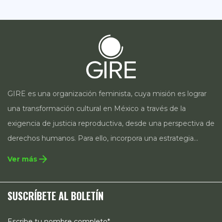
GIRE es una organización feminista, cuya misión es lograr
una transformación cultural en México a través de la
exigencia de justicia reproductiva, desde una perspectiva de
derechos humanos. Para ello, incorpora una estrategia
integral que contempla la incidencia en legislación y
arrow_forward
Ver más
políticas públicas, el acompañamiento de casos, así como
estrategias de comunicación e investigación sobre el
SUSCRÍBETE AL BOLETÍN
estado de los derechos reproductivos en México.
Escribe tu nombre completo*