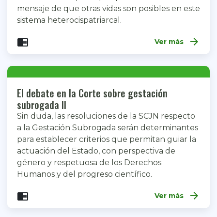
mensaje de que otras vidas son posibles en este
sistema heterocispatriarcal.
arrow_forward
chrome_reader_mode
Ver más
El debate en la Corte sobre gestación
subrogada II
Sin duda, las resoluciones de la SCJN respecto
a la Gestación Subrogada serán determinantes
para establecer criterios que permitan guiar la
actuación del Estado, con perspectiva de
género y respetuosa de los Derechos
Humanos y del progreso científico.
arrow_forward
chrome_reader_mode
Ver más