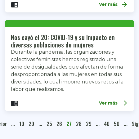
arrow_forward
chrome_reader_mode
Ver más
Nos cayó el 20: COVID-19 y su impacto en
diversas poblaciones de mujeres
Durante la pandemia, las organizaciones y
colectivas feministas hemos registrado una
serie de desigualdades que afectan de forma
desproporcionada a las mujeres en todas sus
diversidades, lo cual impone nuevos retos a la
labor que realizamos.
arrow_forward
chrome_reader_mode
Ver más
rior
...
10
20
...
25
26
27
28
29
...
40
50
...
Sig