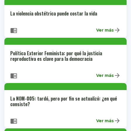
La violencia obstétrica puede costar la vida
arrow_forward
chrome_reader_mode
Ver más
Política Exterior Feminista: por qué la justicia
reproductiva es clave para la democracia
arrow_forward
chrome_reader_mode
Ver más
La NOM-005: tardó, pero por fin se actualizó: ¿en qué
consiste?
arrow_forward
chrome_reader_mode
Ver más