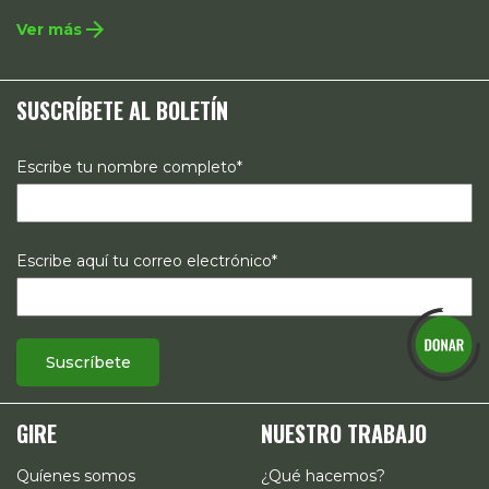
integral que contempla la incidencia en legislación y
arrow_forward
Ver más
políticas públicas, el acompañamiento de casos, así como
estrategias de comunicación e investigación sobre el
SUSCRÍBETE AL BOLETÍN
estado de los derechos reproductivos en México.
Escribe tu nombre completo*
Escribe aquí tu correo electrónico*
GIRE
NUESTRO TRABAJO
Quíenes somos
¿Qué hacemos?