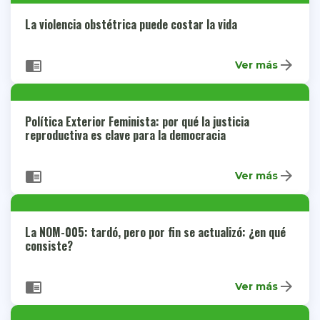
La violencia obstétrica puede costar la vida
arrow_forward
chrome_reader_mode
Ver más
Política Exterior Feminista: por qué la justicia
reproductiva es clave para la democracia
arrow_forward
chrome_reader_mode
Ver más
La NOM-005: tardó, pero por fin se actualizó: ¿en qué
consiste?
arrow_forward
chrome_reader_mode
Ver más