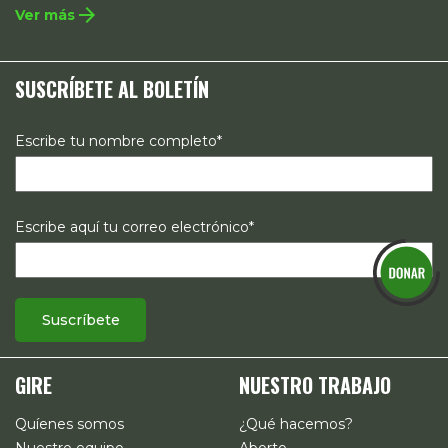
integral que contempla la incidencia en legislación y
arrow_forward
Ver más
políticas públicas, el acompañamiento de casos, así como
estrategias de comunicación e investigación sobre el
SUSCRÍBETE AL BOLETÍN
estado de los derechos reproductivos en México.
Escribe tu nombre completo*
Escribe aquí tu correo electrónico*
GIRE
NUESTRO TRABAJO
Quíenes somos
¿Qué hacemos?