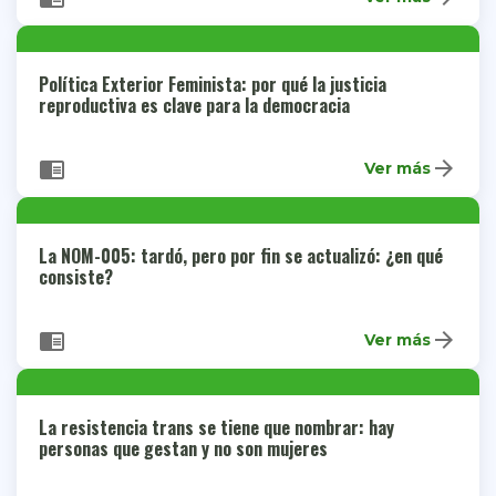
Política Exterior Feminista: por qué la justicia
reproductiva es clave para la democracia
arrow_forward
chrome_reader_mode
Ver más
La NOM-005: tardó, pero por fin se actualizó: ¿en qué
consiste?
arrow_forward
chrome_reader_mode
Ver más
La resistencia trans se tiene que nombrar: hay
personas que gestan y no son mujeres