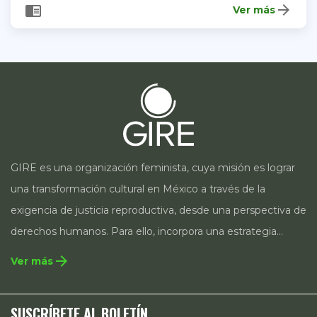
arrow_forward
chrome_reader_mode
Ver más
GIRE es una organización feminista, cuya misión es lograr
una transformación cultural en México a través de la
exigencia de justicia reproductiva, desde una perspectiva de
derechos humanos. Para ello, incorpora una estrategia
integral que contempla la incidencia en legislación y
arrow_forward
Ver más
políticas públicas, el acompañamiento de casos, así como
estrategias de comunicación e investigación sobre el
SUSCRÍBETE AL BOLETÍN
estado de los derechos reproductivos en México.