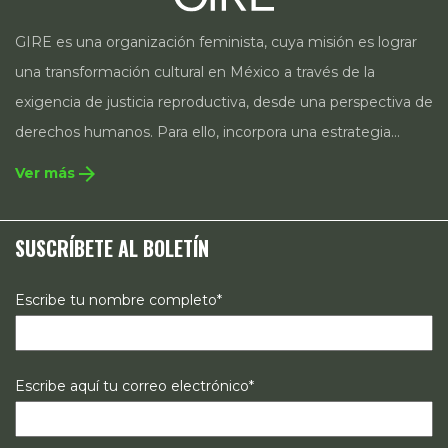
GIRE es una organización feminista, cuya misión es lograr
una transformación cultural en México a través de la
exigencia de justicia reproductiva, desde una perspectiva de
derechos humanos. Para ello, incorpora una estrategia
integral que contempla la incidencia en legislación y
arrow_forward
Ver más
políticas públicas, el acompañamiento de casos, así como
estrategias de comunicación e investigación sobre el
SUSCRÍBETE AL BOLETÍN
estado de los derechos reproductivos en México.
Escribe tu nombre completo*
Escribe aquí tu correo electrónico*