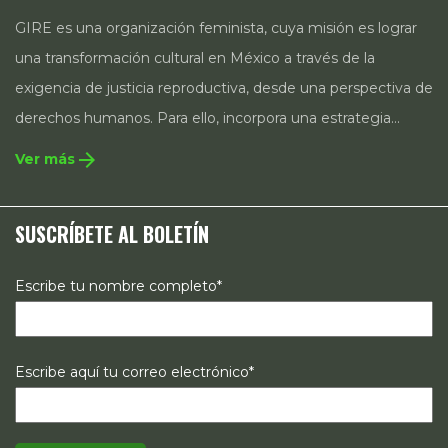
GIRE es una organización feminista, cuya misión es lograr
una transformación cultural en México a través de la
exigencia de justicia reproductiva, desde una perspectiva de
derechos humanos. Para ello, incorpora una estrategia
integral que contempla la incidencia en legislación y
arrow_forward
Ver más
políticas públicas, el acompañamiento de casos, así como
estrategias de comunicación e investigación sobre el
SUSCRÍBETE AL BOLETÍN
estado de los derechos reproductivos en México.
Escribe tu nombre completo*
Escribe aquí tu correo electrónico*