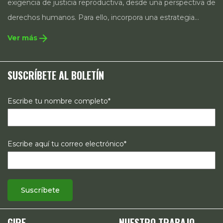
exigencia de justicia reproductiva, desde una perspectiva de
derechos humanos. Para ello, incorpora una estrategia
integral que contempla la incidencia en legislación y
arrow_forward
Ver más
políticas públicas, el acompañamiento de casos, así como
estrategias de comunicación e investigación sobre el
SUSCRÍBETE AL BOLETÍN
estado de los derechos reproductivos en México.
Escribe tu nombre completo*
Escribe aquí tu correo electrónico*
GIRE
NUESTRO TRABAJO