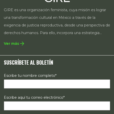
GIRE es una organización feminista, cuya misión es lograr
una transformación cultural en México a través de la
exigencia de justicia reproductiva, desde una perspectiva de
derechos humanos. Para ello, incorpora una estrategia
integral que contempla la incidencia en legislación y
arrow_forward
Ver más
políticas públicas, el acompañamiento de casos, así como
estrategias de comunicación e investigación sobre el
SUSCRÍBETE AL BOLETÍN
estado de los derechos reproductivos en México.
Escribe tu nombre completo*
Escribe aquí tu correo electrónico*