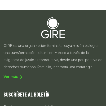
GIRE es una organización feminista, cuya misión es lograr
una transformación cultural en México a través de la
exigencia de justicia reproductiva, desde una perspectiva de
derechos humanos. Para ello, incorpora una estrategia
integral que contempla la incidencia en legislación y
arrow_forward
Ver más
políticas públicas, el acompañamiento de casos, así como
estrategias de comunicación e investigación sobre el
SUSCRÍBETE AL BOLETÍN
estado de los derechos reproductivos en México.