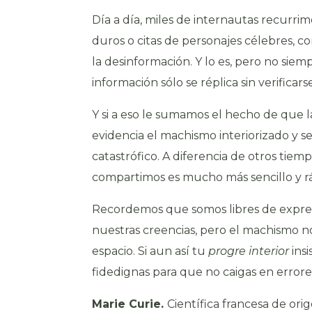
Día a día, miles de internautas recurri
duros o citas de personajes célebres, c
la desinformación. Y lo es, pero no sie
información sólo se réplica sin verificars
Y si a eso le sumamos el hecho de que l
evidencia el machismo interiorizado y s
catastrófico. A diferencia de otros tiemp
compartimos es mucho más sencillo y rá
Recordemos que somos libres de expre
nuestras creencias, pero el machismo no
espacio. Si aun así tu
progre
interior
ins
fidedignas para que no caigas en error
Marie Curie.
Científica francesa de orig