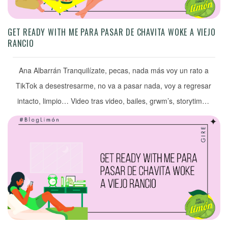
GET READY WITH ME PARA PASAR DE CHAVITA WOKE A VIEJO
RANCIO
Ana Albarrán Tranquilízate, pecas, nada más voy un rato a
TikTok a desestresarme, no va a pasar nada, voy a regresar
intacto, limpio… Video tras video, bailes, grwm’s, storytimes
y perritos haciendo cosas graciosas. Así pasaba las últimas
horas del día tratando de desconectarme de los pendientes,
pero algo me hizo detener el movimiento hacia […]