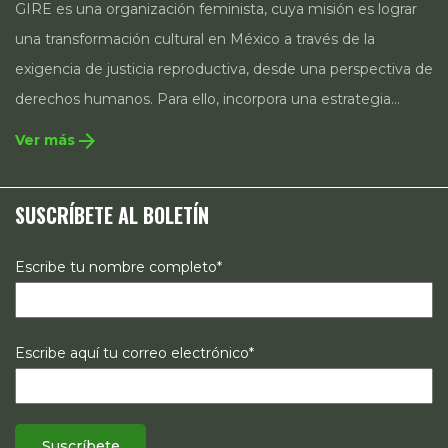
GIRE es una organización feminista, cuya misión es lograr
una transformación cultural en México a través de la
exigencia de justicia reproductiva, desde una perspectiva de
derechos humanos. Para ello, incorpora una estrategia
integral que contempla la incidencia en legislación y
arrow_forward
Ver más
políticas públicas, el acompañamiento de casos, así como
estrategias de comunicación e investigación sobre el
SUSCRÍBETE AL BOLETÍN
estado de los derechos reproductivos en México.
Escribe tu nombre completo*
Escribe aquí tu correo electrónico*