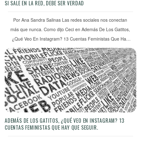
SI SALE EN LA RED, DEBE SER VERDAD
Por Ana Sandra Salinas Las redes sociales nos conectan
más que nunca. Como dijo Ceci en Además De Los Gatitos,
¿Qué Veo En Instagram? 13 Cuentas Feministas Que Hay
Que Seguir, “se han convertido en un espacio público, a
veces más público de lo que nos gustaría”, y nos invitan a
cuestionarnos, conocer y reaprender. […]
ADEMÁS DE LOS GATITOS, ¿QUÉ VEO EN INSTAGRAM? 13
CUENTAS FEMINISTAS QUE HAY QUE SEGUIR.