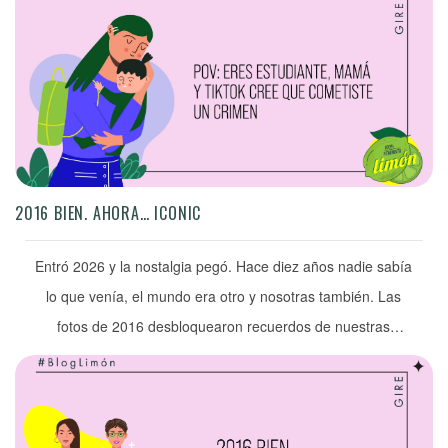
escuché a una morra decir: “mi escuela me está negando un
lugar digno para la lactancia”. […]
2016 BIEN. AHORA… ICONIC
Entró 2026 y la nostalgia pegó. Hace diez años nadie sabía
lo que venía, el mundo era otro y nosotras también. Las
fotos de 2016 desbloquearon recuerdos de nuestras
versiones pasadas que contrastan con el plot twist de
quienes somos ahora. Adjuntamos evidencia.