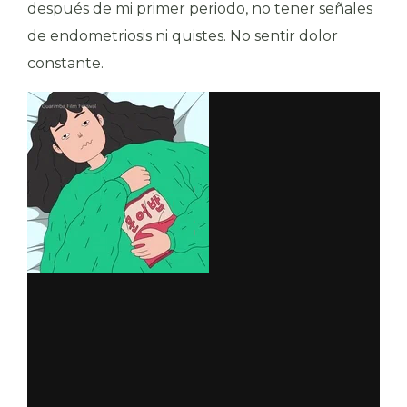
después de mi primer periodo, no tener señales
de endometriosis ni quistes. No sentir dolor
constante.