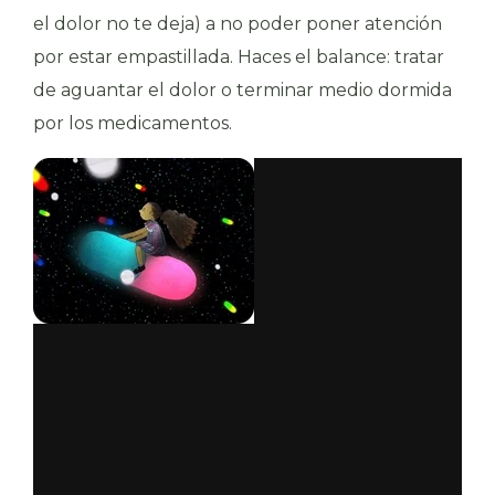
el dolor no te deja) a no poder poner atención
por estar empastillada. Haces el balance: tratar
de aguantar el dolor o terminar medio dormida
por los medicamentos.