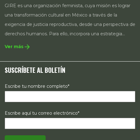
GIRE es una organización feminista, cuya misión es lograr
una transformación cultural en México a través de la
exigencia de justicia reproductiva, desde una perspectiva de
derechos humanos. Para ello, incorpora una estrategia
integral que contempla la incidencia en legislación y
arrow_forward
Ver más
políticas públicas, el acompañamiento de casos, así como
estrategias de comunicación e investigación sobre el
SUSCRÍBETE AL BOLETÍN
estado de los derechos reproductivos en México.
Escribe tu nombre completo*
Escribe aquí tu correo electrónico*