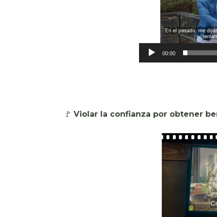
00:00
🚩
Violar la confianza por obtener b
Reproductor
de
vídeo