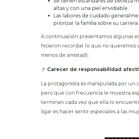
Se tienen estándares de belleza m
altas y con una piel envidiable.
Las labores de cuidado generalme
priorizar la familia sobre su carrera
A continuación presentamos algunas esc
hicieron recordar lo que no queremos v
menos de amistad):
🚩
Carecer de responsabilidad afect
La protagonista es manipulada por un ch
pero que con frecuencia le muestra esp
terminan cada vez que ella lo encuent
ligar es hacer sentir especiales a las muj
Reproductor