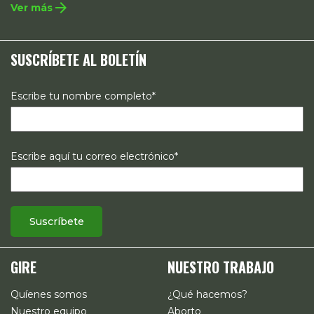
arrow_forward
Ver más
políticas públicas, el acompañamiento de casos, así como
estrategias de comunicación e investigación sobre el
SUSCRÍBETE AL BOLETÍN
estado de los derechos reproductivos en México.
Escribe tu nombre completo*
Escribe aquí tu correo electrónico*
GIRE
NUESTRO TRABAJO
Quíenes somos
¿Qué hacemos?
Nuestro equipo
Aborto