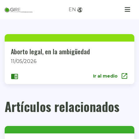
EN
Aborto legal, en la ambigüedad
11/05/2026
open_in_new
chrome_reader_mode
Ir al medio
Artículos relacionados