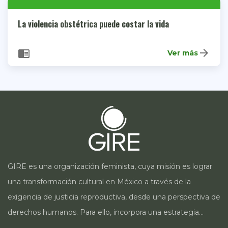
La violencia obstétrica puede costar la vida
arrow_forward
chrome_reader_mode
Ver más
GIRE es una organización feminista, cuya misión es lograr
una transformación cultural en México a través de la
exigencia de justicia reproductiva, desde una perspectiva de
derechos humanos. Para ello, incorpora una estrategia
integral que contempla la incidencia en legislación y