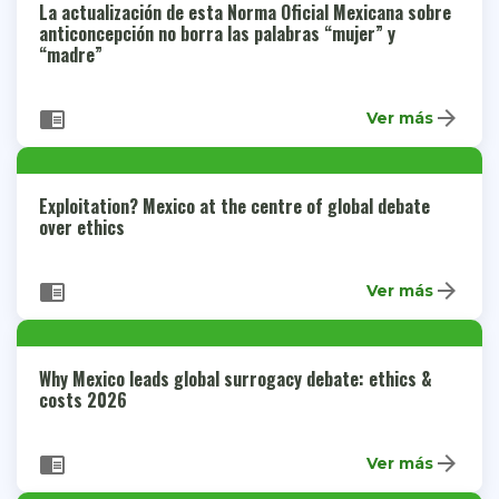
La actualización de esta Norma Oficial Mexicana sobre
anticoncepción no borra las palabras “mujer” y
“madre”
arrow_forward
chrome_reader_mode
Ver más
Exploitation? Mexico at the centre of global debate
over ethics
arrow_forward
chrome_reader_mode
Ver más
Why Mexico leads global surrogacy debate: ethics &
costs 2026
arrow_forward
chrome_reader_mode
Ver más