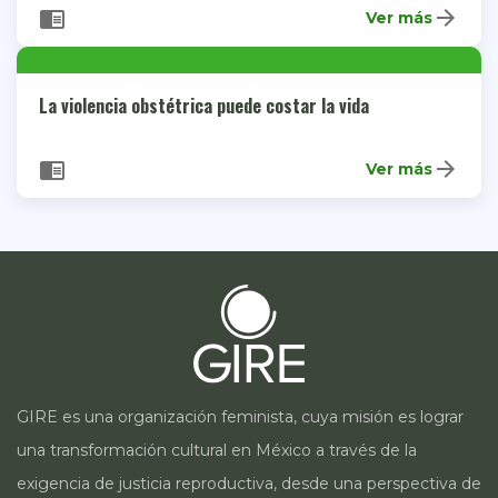
arrow_forward
chrome_reader_mode
Ver más
La violencia obstétrica puede costar la vida
arrow_forward
chrome_reader_mode
Ver más
GIRE es una organización feminista, cuya misión es lograr
una transformación cultural en México a través de la
exigencia de justicia reproductiva, desde una perspectiva de