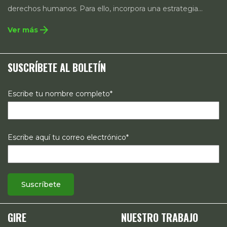
derechos humanos. Para ello, incorpora una estrategia
integral que contempla la incidencia en legislación y
arrow_forward
Ver más
políticas públicas, el acompañamiento de casos, así como
estrategias de comunicación e investigación sobre el
SUSCRÍBETE AL BOLETÍN
estado de los derechos reproductivos en México.
Escribe tu nombre completo*
Escribe aquí tu correo electrónico*
GIRE
NUESTRO TRABAJO