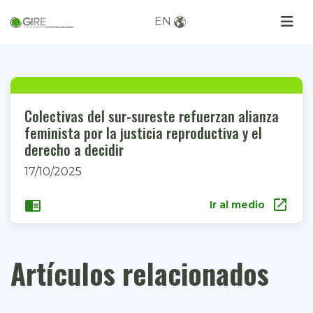
EN
Colectivas del sur-sureste refuerzan alianza
feminista por la justicia reproductiva y el
derecho a decidir
17/10/2025
open_in_new
chrome_reader_mode
Ir al medio
Artículos relacionados