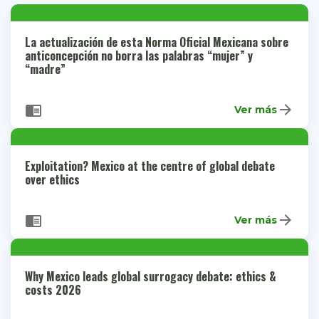
La actualización de esta Norma Oficial Mexicana sobre
anticoncepción no borra las palabras “mujer” y
“madre”
arrow_forward
chrome_reader_mode
Ver más
Exploitation? Mexico at the centre of global debate
over ethics
arrow_forward
chrome_reader_mode
Ver más
Why Mexico leads global surrogacy debate: ethics &
costs 2026