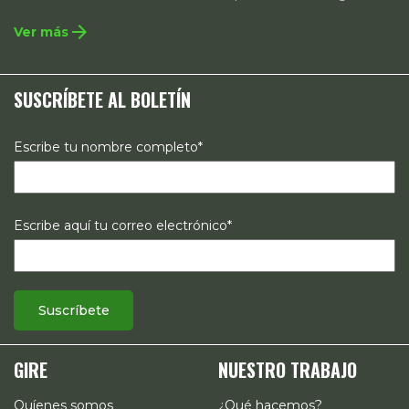
integral que contempla la incidencia en legislación y
arrow_forward
Ver más
políticas públicas, el acompañamiento de casos, así como
estrategias de comunicación e investigación sobre el
SUSCRÍBETE AL BOLETÍN
estado de los derechos reproductivos en México.
Escribe tu nombre completo*
Escribe aquí tu correo electrónico*
GIRE
NUESTRO TRABAJO
Quíenes somos
¿Qué hacemos?