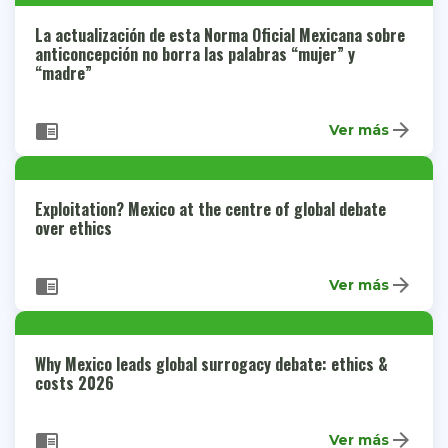
La actualización de esta Norma Oficial Mexicana sobre
anticoncepción no borra las palabras “mujer” y
“madre”
arrow_forward
chrome_reader_mode
Ver más
Exploitation? Mexico at the centre of global debate
over ethics
arrow_forward
chrome_reader_mode
Ver más
Why Mexico leads global surrogacy debate: ethics &
costs 2026
arrow_forward
chrome_reader_mode
Ver más