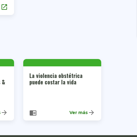
open_in_new
La violencia obstétrica
s &
puede costar la vida
arrow_forward
arrow_forward
chrome_reader_mode
s
Ver más