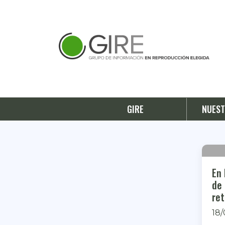
GIRE
NUEST
En 
de 
re
18