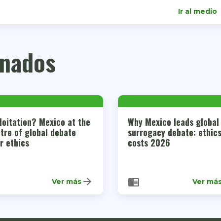
Ir al medio
onados
loitation? Mexico at the
Why Mexico leads global
tre of global debate
surrogacy debate: ethic
r ethics
costs 2026
arrow_forward
chrome_reader_mode
Ver más
Ver má