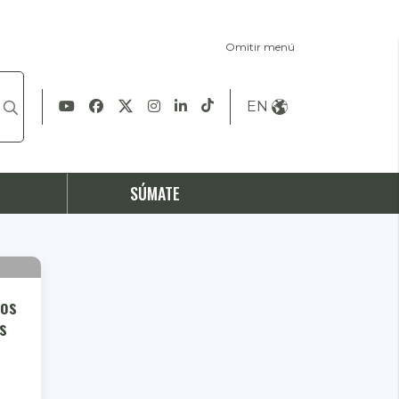
Omitir menú
EN
S
SÚMATE
hos
s