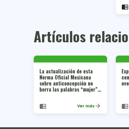
chrome_reader_mode
Artículos relaci
La actualización de esta
Exp
Norma Oficial Mexicana
cen
sobre anticoncepción no
ove
borra las palabras “mujer” y
“madre”
arrow_forward
chrome_reader_mode
chrome_reader_mode
Ver más