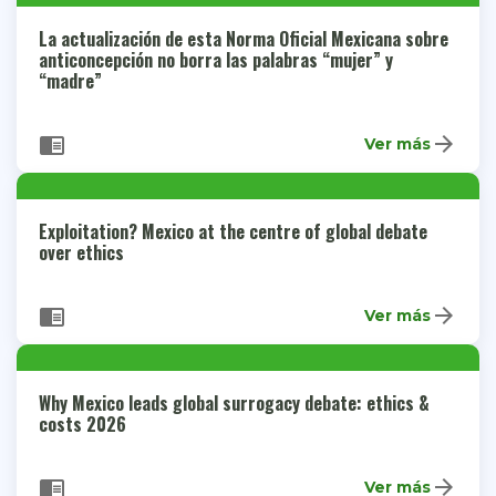
La actualización de esta Norma Oficial Mexicana sobre
anticoncepción no borra las palabras “mujer” y
“madre”
arrow_forward
chrome_reader_mode
Ver más
Exploitation? Mexico at the centre of global debate
over ethics
arrow_forward
chrome_reader_mode
Ver más
Why Mexico leads global surrogacy debate: ethics &
costs 2026
arrow_forward
chrome_reader_mode
Ver más