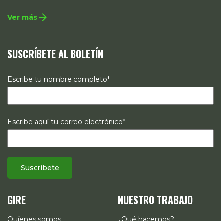
integral que contempla la incidencia en legislación y
arrow_forward
Ver más
políticas públicas, el acompañamiento de casos, así como
estrategias de comunicación e investigación sobre el
SUSCRÍBETE AL BOLETÍN
estado de los derechos reproductivos en México.
Escribe tu nombre completo*
Escribe aquí tu correo electrónico*
GIRE
NUESTRO TRABAJO
Quíenes somos
¿Qué hacemos?