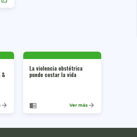
La violencia obstétrica
s &
puede costar la vida
arrow_forward
arrow_forward
chrome_reader_mode
s
Ver más