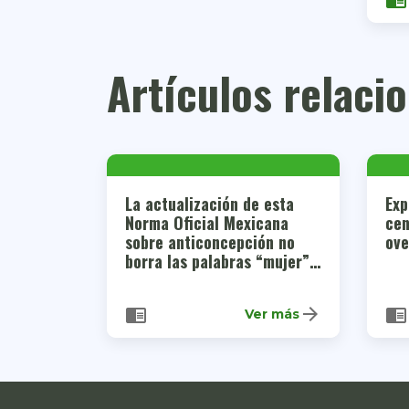
chrome_reader_mode
Artículos relaci
La actualización de esta
Exp
Norma Oficial Mexicana
cen
sobre anticoncepción no
ove
borra las palabras “mujer” y
“madre”
arrow_forward
chrome_reader_mode
chrome_reader_mode
Ver más