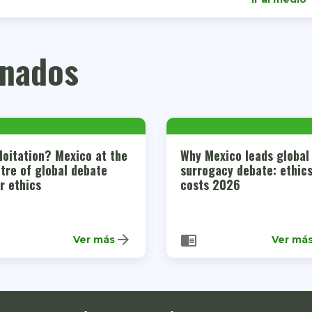
onados
loitation? Mexico at the
Why Mexico leads global
tre of global debate
surrogacy debate: ethic
r ethics
costs 2026
arrow_forward
chrome_reader_mode
Ver más
Ver má