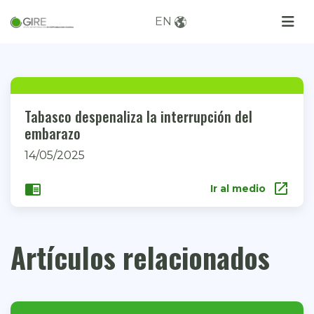
EN
Tabasco despenaliza la interrupción del
embarazo
14/05/2025
open_in_new
chrome_reader_mode
Ir al medio
Artículos relacionados