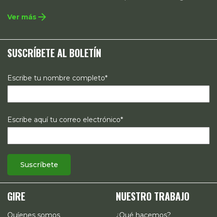
integral que contempla la incidencia en legislación y
arrow_forward
Ver más
políticas públicas, el acompañamiento de casos, así como
estrategias de comunicación e investigación sobre el
SUSCRÍBETE AL BOLETÍN
estado de los derechos reproductivos en México.
Escribe tu nombre completo*
Escribe aquí tu correo electrónico*
GIRE
NUESTRO TRABAJO
Quíenes somos
¿Qué hacemos?