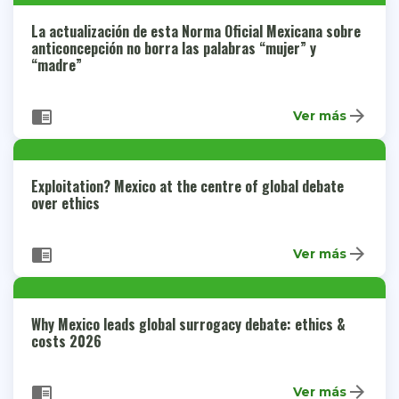
La actualización de esta Norma Oficial Mexicana sobre
anticoncepción no borra las palabras “mujer” y
“madre”
arrow_forward
chrome_reader_mode
Ver más
Exploitation? Mexico at the centre of global debate
over ethics
arrow_forward
chrome_reader_mode
Ver más
Why Mexico leads global surrogacy debate: ethics &
costs 2026
arrow_forward
chrome_reader_mode
Ver más