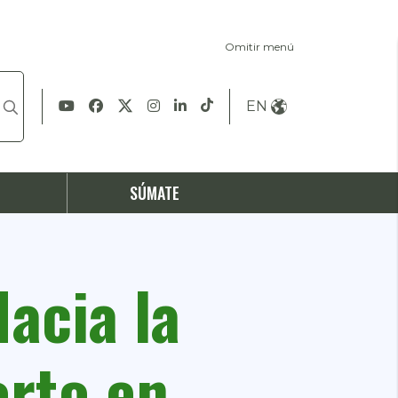
Omitir menú
EN
S
SÚMATE
acia la
orto en