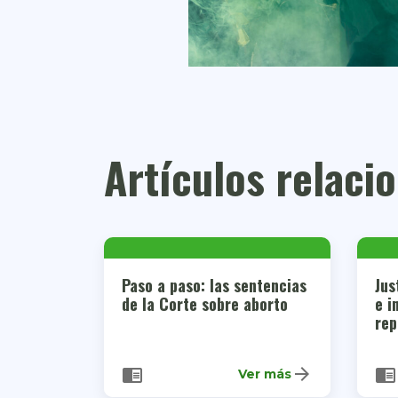
Artículos relaci
Paso a paso: las sentencias
Jus
de la Corte sobre aborto
e i
rep
arrow_forward
chrome_reader_mode
chrome_reader_mode
Ver más