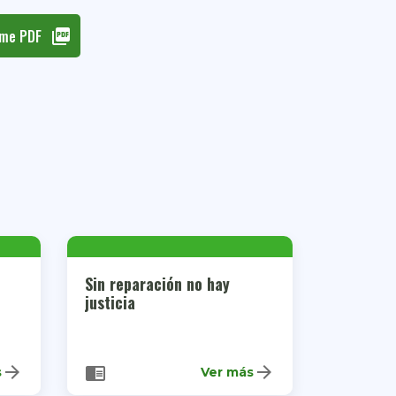
rme PDF
picture_as_pdf
Sin reparación no hay
justicia
arrow_forward
arrow_forward
chrome_reader_mode
s
Ver más