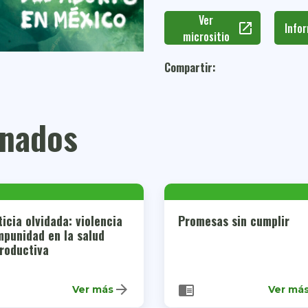
Ver
open_in_new
Info
micrositio
Compartir:
onados
ticia olvidada: violencia
Promesas sin cumplir
mpunidad en la salud
roductiva
arrow_forward
chrome_reader_mode
Ver más
Ver má