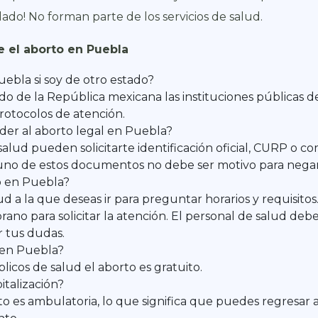
dado! No forman parte de los servicios de salud.
 el aborto en Puebla
uebla si soy de otro estado?
tado de la República mexicana las instituciones públicas 
protocolos de atención.
der al aborto legal en Puebla?
salud pueden solicitarte identificación oficial, CURP o c
uno de estos documentos no debe ser motivo para negarte
o en Puebla?
ud a la que deseas ir para preguntar horarios y requisit
ano para solicitar la atención. El personal de salud debe
r tus dudas.
 en Puebla?
blicos de salud el aborto es gratuito.
italización?
to es ambulatoria, lo que significa que puedes regresar 