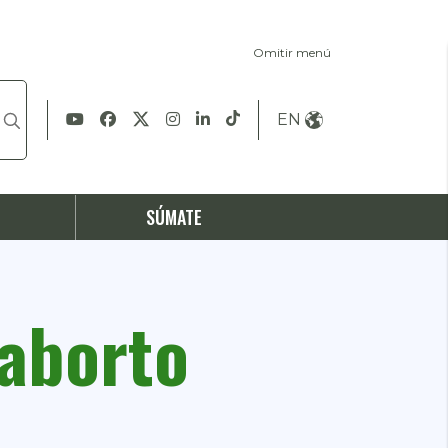
Omitir menú
EN
S
SÚMATE
 aborto