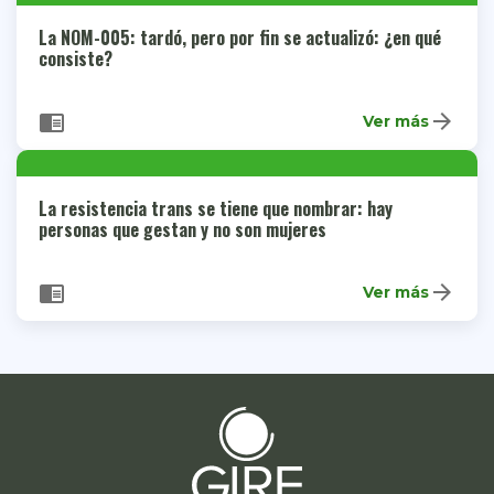
La NOM-005: tardó, pero por fin se actualizó: ¿en qué
consiste?
arrow_forward
chrome_reader_mode
Ver más
La resistencia trans se tiene que nombrar: hay
personas que gestan y no son mujeres
arrow_forward
chrome_reader_mode
Ver más