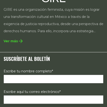
GIRE es una organización feminista, cuya misión es lograr
una transformación cultural en México a través de la
exigencia de justicia reproductiva, desde una perspectiva de
derechos humanos. Para ello, incorpora una estrategia
integral que contempla la incidencia en legislación y
arrow_forward
Ver más
políticas públicas, el acompañamiento de casos, así como
estrategias de comunicación e investigación sobre el
SUSCRÍBETE AL BOLETÍN
estado de los derechos reproductivos en México.
Escribe tu nombre completo*
Escribe aquí tu correo electrónico*