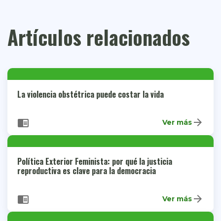
Artículos relacionados
La violencia obstétrica puede costar la vida
arrow_forward
chrome_reader_mode
Ver más
Política Exterior Feminista: por qué la justicia
reproductiva es clave para la democracia
arrow_forward
chrome_reader_mode
Ver más