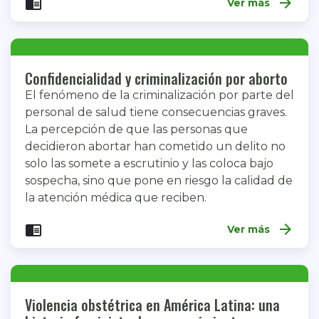
arrow_forward
chrome_reader_mode
Ver más
Confidencialidad y criminalización por aborto
El fenómeno de la criminalización por parte del
personal de salud tiene consecuencias graves.
La percepción de que las personas que
decidieron abortar han cometido un delito no
solo las somete a escrutinio y las coloca bajo
sospecha, sino que pone en riesgo la calidad de
la atención médica que reciben.
arrow_forward
chrome_reader_mode
Ver más
Violencia obstétrica en América Latina: una