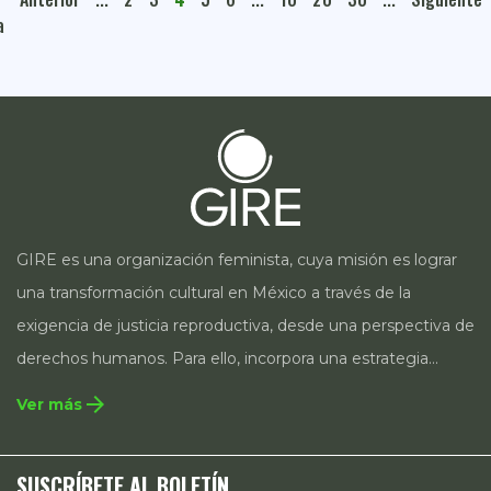
a
GIRE es una organización feminista, cuya misión es lograr
una transformación cultural en México a través de la
exigencia de justicia reproductiva, desde una perspectiva de
derechos humanos. Para ello, incorpora una estrategia
integral que contempla la incidencia en legislación y
arrow_forward
Ver más
políticas públicas, el acompañamiento de casos, así como
estrategias de comunicación e investigación sobre el
SUSCRÍBETE AL BOLETÍN
estado de los derechos reproductivos en México.