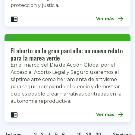
protección y justicia.
arrow_forward
chrome_reader_mode
Ver más
El aborto en la gran pantalla: un nuevo relato
para la marea verde
En el marco del Día de Acción Global por el
Acceso al Aborto Legal y Seguro usaremos el
séptimo arte como herramienta de artivismo
para seguir rompiendo el silencio y demostrar
que es posible crear narrativas centradas en la
autonomía reproductiva.
arrow_forward
chrome_reader_mode
Ver más
Anterior
...
2
3
4
5
6
...
10
20
30
...
Siguiente