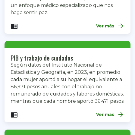
un enfoque médico especializado que nos
haga sentir paz.
arrow_forward
chrome_reader_mode
Ver más
PIB y trabajo de cuidados
Según datos del Instituto Nacional de
Estadística y Geografía, en 2023, en promedio
cada mujer aportó a su hogar el equivalente a
86,971 pesos anuales con el trabajo no
remunerado de cuidados y labores domésticas,
mientras que cada hombre aportó 36,471 pesos.
arrow_forward
chrome_reader_mode
Ver más