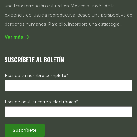
una transformación cultural en México a través de la
exigencia de justicia reproductiva, desde una perspectiva de
derechos humanos. Para ello, incorpora una estrategia
integral que contempla la incidencia en legislación y
arrow_forward
Ver más
políticas públicas, el acompañamiento de casos, así como
estrategias de comunicación e investigación sobre el
SUSCRÍBETE AL BOLETÍN
estado de los derechos reproductivos en México.
Escribe tu nombre completo*
Escribe aquí tu correo electrónico*