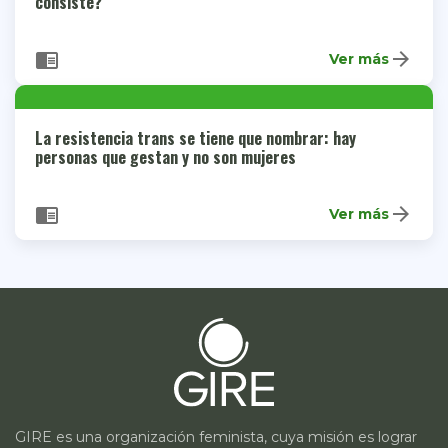
consiste?
arrow_forward
chrome_reader_mode
Ver más
La resistencia trans se tiene que nombrar: hay
personas que gestan y no son mujeres
arrow_forward
chrome_reader_mode
Ver más
GIRE es una organización feminista, cuya misión es lograr