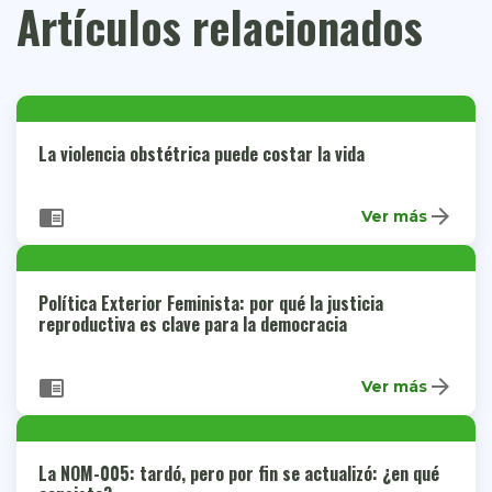
Artículos relacionados
La violencia obstétrica puede costar la vida
arrow_forward
chrome_reader_mode
Ver más
Política Exterior Feminista: por qué la justicia
reproductiva es clave para la democracia
arrow_forward
chrome_reader_mode
Ver más
La NOM-005: tardó, pero por fin se actualizó: ¿en qué